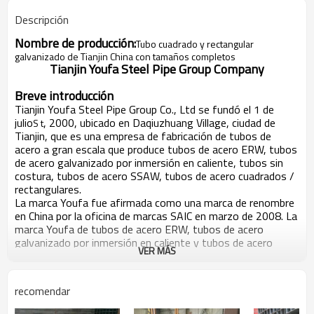
Descripción
Nombre de producción:
Tubo cuadrado y rectangular
galvanizado de Tianjin China con tamaños completos
Tianjin Youfa Steel Pipe Group Company
Breve introducción
Tianjin Youfa Steel Pipe Group Co., Ltd se fundó el 1 de
julio
, 2000, ubicado en Daqiuzhuang Village, ciudad de
S t
Tianjin, que es una empresa de fabricación de tubos de
acero a gran escala que produce tubos de acero ERW, tubos
de acero galvanizado por inmersión en caliente, tubos sin
costura, tubos de acero SSAW, tubos de acero cuadrados /
rectangulares.
La marca Youfa fue afirmada como una marca de renombre
en China por la oficina de marcas SAIC en marzo de 2008. La
marca Youfa de tubos de acero ERW, tubos de acero
galvanizado por inmersión en caliente y tubos de acero
VER MÁS
SSAW ha sido galardonada por Tianjin como "producto de
marca famosa de Tianjin". gobierno por muchos años
consecutivos. En seis años consecutivos, Youfa Group ha
recomendar
sido calificado como las 500 mejores empresas de China en
la misma industria, y como las 500 principales empresas