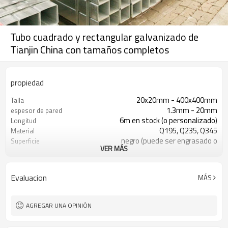
Tubo cuadrado y rectangular galvanizado de
Tianjin China con tamaños completos
propiedad
20x20mm - 400x400mm
Talla
1.3mm - 20mm
espesor de pared
6m en stock (o personalizado)
Longitud
Q195, Q235, Q345
Material
negro (puede ser engrasado o
Superficie
VER MÁS
pintado)
en paquetes con paquete de
Paquete
exportación de pvc
Evaluacion
MÁS
ASTM A53 Gr. A B C
Estándar
construcción, material de
Solicitud
construcción
AGREGAR UNA OPINIÓN