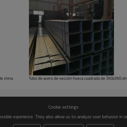
de china
Tubo de acero de sección hueca cuadrada de 350x350 s
Cookie settings
sible experience. They also allow us to analyze user behavior in 