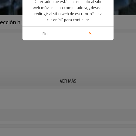
Detectado que estás accediendo al sitio
web móvil en una computadora, ¿deseas
redirigir al sitio web de escritorio? Haz
clic en 'sí' para continuar
ección hueca rectangular
No
Si
VER MÁS