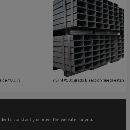
hs de YOUFA
ASTM A500 grado B sección hueca estándar
order to constantly improve the website for you.