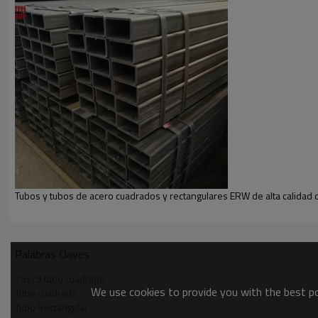
Tubo de acero de sección hueca cuadrada
Tubo cuadrado
Tubo de acero rectangular
Tubo de acero cuadrado y rectangular
Tubo cuadrado de marca Youfa de alta calidad
Tubos y tubos de acero cuadrados y rectangulares ERW de alta calidad 
Palabras Claves
75x75 tubo cuadrado
We use cookies to provide you with the best pos
Tubo cuadrado
Tubo Rectangular