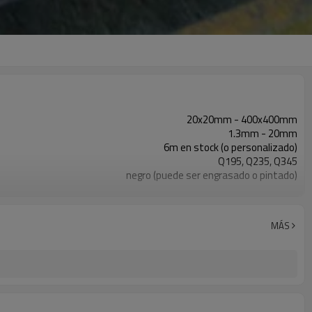
20x20mm - 400x400mm
1.3mm - 20mm
6m en stock (o personalizado)
Q195, Q235, Q345
negro (puede ser engrasado o pintado)
en paquetes con paquete de pvc de exportación
ASTM A53 Gr. A B C
10
MÁS
800,000 toneladas por año
construcción, material de construcción