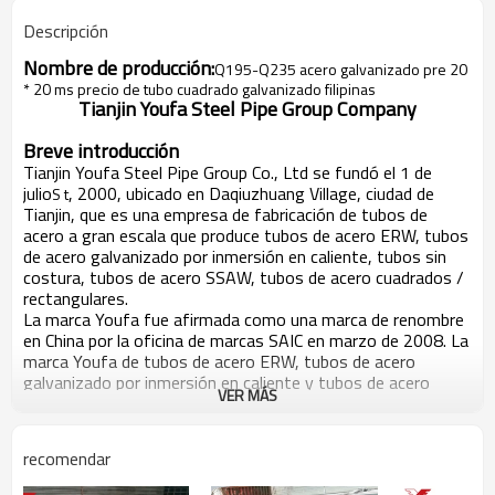
Descripción
Nombre de producción:
Q195-Q235 acero galvanizado pre 20
* 20 ms precio de tubo cuadrado galvanizado filipinas
Tianjin Youfa Steel Pipe Group Company
Breve introducción
Tianjin Youfa Steel Pipe Group Co., Ltd se fundó el 1 de
julio
, 2000, ubicado en Daqiuzhuang Village, ciudad de
S t
Tianjin, que es una empresa de fabricación de tubos de
acero a gran escala que produce tubos de acero ERW, tubos
de acero galvanizado por inmersión en caliente, tubos sin
costura, tubos de acero SSAW, tubos de acero cuadrados /
rectangulares.
La marca Youfa fue afirmada como una marca de renombre
en China por la oficina de marcas SAIC en marzo de 2008. La
marca Youfa de tubos de acero ERW, tubos de acero
galvanizado por inmersión en caliente y tubos de acero
VER MÁS
SSAW ha sido galardonada por Tianjin como "producto de
marca famosa de Tianjin". gobierno por muchos años
consecutivos. En seis años consecutivos, Youfa Group ha
recomendar
sido calificado como las 500 mejores empresas de China en
la misma industria, y como las 500 principales empresas