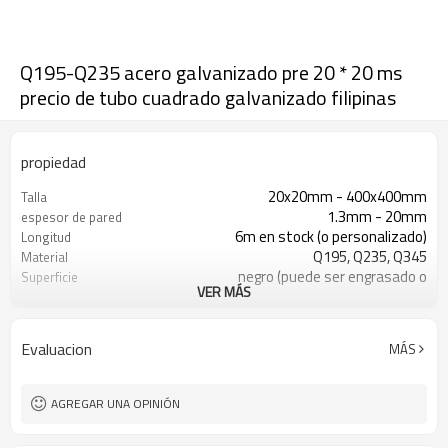
Q195-Q235 acero galvanizado pre 20 * 20 ms
precio de tubo cuadrado galvanizado filipinas
propiedad
20x20mm - 400x400mm
Talla
1.3mm - 20mm
espesor de pared
6m en stock (o personalizado)
Longitud
Q195, Q235, Q345
Material
negro (puede ser engrasado o
Superficie
VER MÁS
pintado)
en paquetes con paquete de
Paquete
exportación de pvc
Evaluacion
MÁS
ASTM A53 Gr. A B C
Estándar
construcción, material de
Solicitud
construcción
AGREGAR UNA OPINIÓN