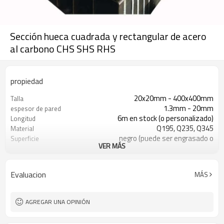
Sección hueca cuadrada y rectangular de acero
al carbono CHS SHS RHS
propiedad
20x20mm - 400x400mm
Talla
1.3mm - 20mm
espesor de pared
6m en stock (o personalizado)
Longitud
Q195, Q235, Q345
Material
negro (puede ser engrasado o
Superficie
VER MÁS
pintado)
en paquetes con paquete de pvc de
Paquete
exportación
Evaluacion
MÁS
ASTM A53 Gr. A B C
Estándar
10
Líneas de producción
800,000 toneladas por año
Capacidad de producción
AGREGAR UNA OPINIÓN
construcción, material de
Solicitud
construcción