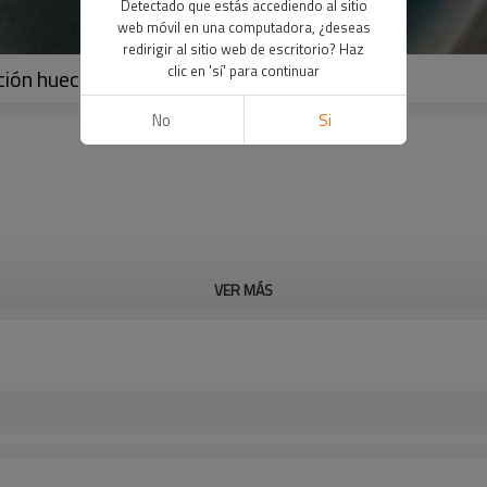
Detectado que estás accediendo al sitio
web móvil en una computadora, ¿deseas
redirigir al sitio web de escritorio? Haz
clic en 'sí' para continuar
ión hueca para ventas al por mayor
No
Si
VER MÁS