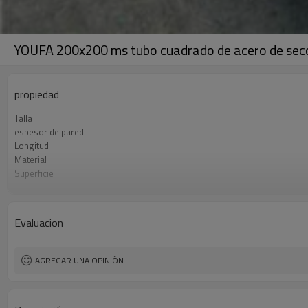
YOUFA 200x200 ms tubo cuadrado de acero de secc
propiedad
Talla
espesor de pared
Longitud
Material
Superficie
Paquete
Estándar
Líneas de producción
Evaluacion
Capacidad de producción
Solicitud
AGREGAR UNA OPINIÓN