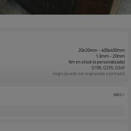
20x20mm - 400x400mm
1.3mm - 20mm
6m en stock (o personalizado)
Q195, Q235, Q345
negro (puede ser engrasado o pintado)
en paquetes con paquete de pvc de exportación
ASTM A53 Gr. A B C
10
MÁS
800,000 toneladas por año
construcción, material de construcción