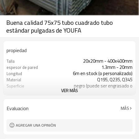
Buena calidad 75x75 tubo cuadrado tubo
estándar pulgadas de YOUFA
propiedad
20x20mm - 400x400mm
Talla
1.3mm - 20mm
espesor de pared
6m en stock (o personalizado)
Longitud
Q195, Q235, Q345
Material
negro (puede ser engrasado o
Superficie
VER MÁS
pintado)
en paquetes con paquete de pvc de
Paquete
exportación
Evaluacion
MÁS
ASTM A53 Gr. A B C
Estándar
10
Líneas de producción
800,000 toneladas por año
Capacidad de producción
AGREGAR UNA OPINIÓN
construcción, material de
Solicitud
construcción