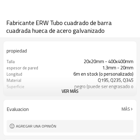
Fabricante ERW Tubo cuadrado de barra
cuadrada hueca de acero galvanizado
propiedad
20x20mm - 400x400mm
Talla
1.3mm - 20mm
espesor de pared
6m en stock (o personalizado)
Longitud
Q195, Q235, Q345
Material
negro (puede ser engrasado o
Superficie
VER MÁS
pintado)
en paquetes con paquete de
Paquete
exportación de pvc
Evaluacion
MÁS
ASTM A53 Gr. A B C
Estándar
construcción, material de
Solicitud
construcción
AGREGAR UNA OPINIÓN