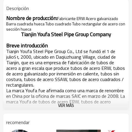
Descripción
Nombre de producción:
Fabricante ERW Acero galvanizado
Barra cuadrada hueca Tubo cuadrado Tubo rectangular de acero con
sección hueca
Tianjin Youfa Steel Pipe Group Company
Breve introducción
Tianjin Youfa Steel Pipe Group Co., Ltd se fundó el 1 de
julio
, 2000, ubicado en Daqiuzhuang Village, ciudad de
S t
Tianjin, que es una empresa de fabricación de tubos de
acero a gran escala que produce tubos de acero ERW, tubos
de acero galvanizado por inmersión en caliente, tubos sin
costura, tubos de acero SSAW, tubos de acero cuadrados /
rectangulares.
La marca Youfa fue afirmada como una marca de renombre
en China por la oficina de marcas SAIC en marzo de 2008. La
marca Youfa de tubos de acero ERW, tubos de acero
VER MÁS
galvanizado por inmersión en caliente y tubos de acero
SSAW ha sido galardonada por Tianjin como "producto de
marca famosa de Tianjin". gobierno por muchos años
recomendar
consecutivos. En seis años consecutivos, Youfa Group ha
sido calificado como las 500 mejores empresas de China en