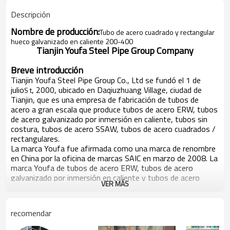
Descripción
Nombre de producción:
Tubo de acero cuadrado y rectangular
hueco galvanizado en caliente 200-400
Tianjin Youfa Steel Pipe Group Company
Breve introducción
Tianjin Youfa Steel Pipe Group Co., Ltd se fundó el 1 de
julio
, 2000, ubicado en Daqiuzhuang Village, ciudad de
S t
Tianjin, que es una empresa de fabricación de tubos de
acero a gran escala que produce tubos de acero ERW, tubos
de acero galvanizado por inmersión en caliente, tubos sin
costura, tubos de acero SSAW, tubos de acero cuadrados /
rectangulares.
La marca Youfa fue afirmada como una marca de renombre
en China por la oficina de marcas SAIC en marzo de 2008. La
marca Youfa de tubos de acero ERW, tubos de acero
galvanizado por inmersión en caliente y tubos de acero
VER MÁS
SSAW ha sido galardonada por Tianjin como "producto de
marca famosa de Tianjin". gobierno por muchos años
consecutivos. En seis años consecutivos, Youfa Group ha
recomendar
sido calificado como las 500 mejores empresas de China en
la misma industria, y como las 500 principales empresas