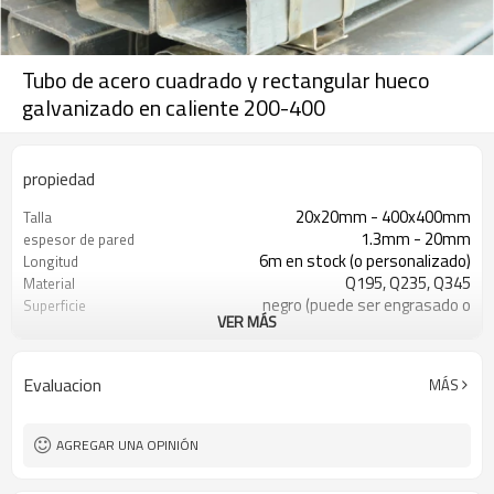
Tubo de acero cuadrado y rectangular hueco
galvanizado en caliente 200-400
propiedad
20x20mm - 400x400mm
Talla
1.3mm - 20mm
espesor de pared
6m en stock (o personalizado)
Longitud
Q195, Q235, Q345
Material
negro (puede ser engrasado o
Superficie
VER MÁS
pintado)
en paquetes con paquete de
Paquete
exportación de pvc
Evaluacion
MÁS
ASTM A53 Gr. A B C
Estándar
construcción, material de
Solicitud
construcción
AGREGAR UNA OPINIÓN