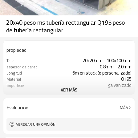
20x40 peso ms tubería rectangular Q195 peso
de tubería rectangular
propiedad
20x20mm - 100x100mm
Talla
0.8mm - 2.0mm
espesor de pared
6m en stock (o personalizado)
Longitud
Q195
Material
galvanizado
Superficie
VER MÁS
en paquetes con paquete de pvc de
Paquete
exportación
Evaluacion
MÁS
AGREGAR UNA OPINIÓN