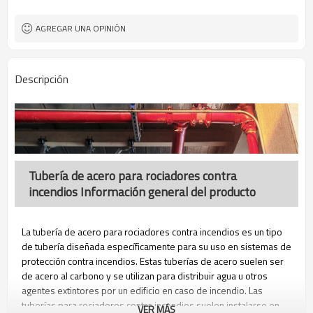
especificada por los clientes
tubos contra incendios de alta
Nombre del árticulo
AGREGAR UNA OPINIÓN
calidad
DN20-DN250
Talla
Acero carbono
Material
Descripción
Embalaje de fleje de acero
Embalaje
Construcción, tubería de fluido, gas y
Uso
aceite, etc.
Llano o roscado con enchufes o
Protector final
biselado con tapas de plástico
Tubería de acero para rociadores contra
incendios Información general del producto
La tubería de acero para rociadores contra incendios es un tipo
de tubería diseñada específicamente para su uso en sistemas de
protección contra incendios. Estas tuberías de acero suelen ser
de acero al carbono y se utilizan para distribuir agua u otros
agentes extintores por un edificio en caso de incendio. Las
tuberías para rociadores contra incendios suelen instalarse en
VER MÁS