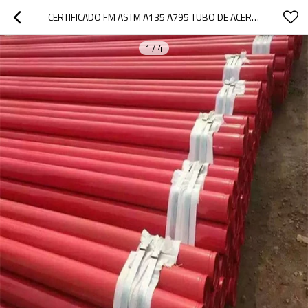
CERTIFICADO FM ASTM A135 A795 TUBO DE ACERO CON EXTREMOS ACANALADOS GALVANIZADOS NEGRO ROJO
1
/
4