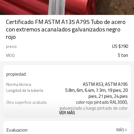
Certificado FM ASTM A135 A795 Tubo de acero
con extremos acanalados galvanizados negro
rojo
US $
790
precio
5 ton
MOQ
propiedad
ASTM A53, ASTM A795
Norma técnica
5.8m, 6m, 6.4m, 7.3m, 19 pies, 20
Longitud de la tubería
pies, 21 pies, 24 pies
color rojo pintado RAL3000,
Otra superficie acabada
galvanizado y luego pintado de color
VER MÁS
rojo, color negro pintado, recubierto
de epoxi, lubricado antioxidante o sin
tratamiento superficial
Evaluacion
MÁS
la superficie terminada puede ser
Sobre superficie acabada