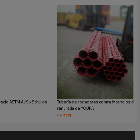
Precio ASTM A795 Sch5 de
Tubería de rociadores contra incendios de 2
ranurada de YOUFA
US $
790