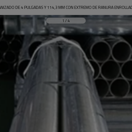
NIZADO DE 4 PULGADAS Y 114,3 MM CON EXTREMO DE RANURA ENROLLA
1
/
4