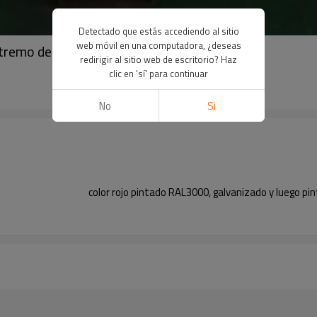
Detectado que estás accediendo al sitio
web móvil en una computadora, ¿deseas
tremo de ranura enrollada de YOUFA
redirigir al sitio web de escritorio? Haz
clic en 'sí' para continuar
No
Si
color rojo pintado RAL3000, galvanizado y luego pint