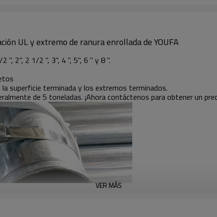
ación UL y extremo de ranura enrollada de YOUFA
, 2", 2 1/2 ", 3", 4 ", 5", 6 " y 8 ".
etos
a, la superficie terminada y los extremos terminados.
neralmente de 5 toneladas. ¡Ahora contáctenos para obtener un prec
VER MÁS