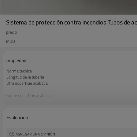
Sistema de protección contra incendios Tubos de a
precio
MOQ
propiedad
Norma técnica
Longitud de la tubería
Otra superficie acabada
Sobre superficie acabada
Nombre del árticulo
Talla
Material
Evaluacion
Embalaje
Uso
Protector final
AGREGAR UNA OPINIÓN