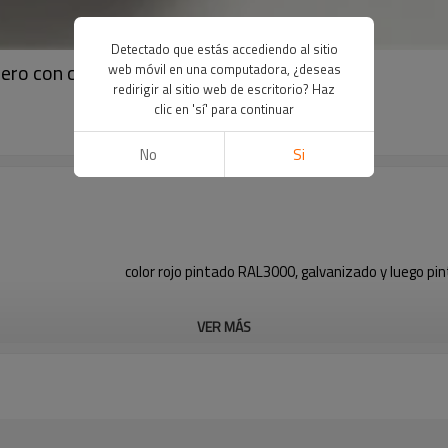
Detectado que estás accediendo al sitio
cero con certificados FM
web móvil en una computadora, ¿deseas
redirigir al sitio web de escritorio? Haz
clic en 'sí' para continuar
No
Si
color rojo pintado RAL3000, galvanizado y luego pint
VER MÁS