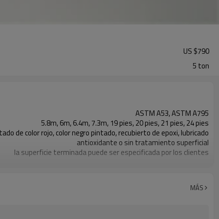
US $
790
5 ton
ASTM A53, ASTM A795
5.8m, 6m, 6.4m, 7.3m, 19 pies, 20 pies, 21 pies, 24 pies
ado de color rojo, color negro pintado, recubierto de epoxi, lubricado
antioxidante o sin tratamiento superficial
la superficie terminada puede ser especificada por los clientes
tubos contra incendios de alta calidad
DN20-DN250
Acero carbono
MÁS
Embalaje de fleje de acero
Construcción, tubería de fluido, gas y aceite, etc.
Llano o roscado con enchufes o biselado con tapas de plástico