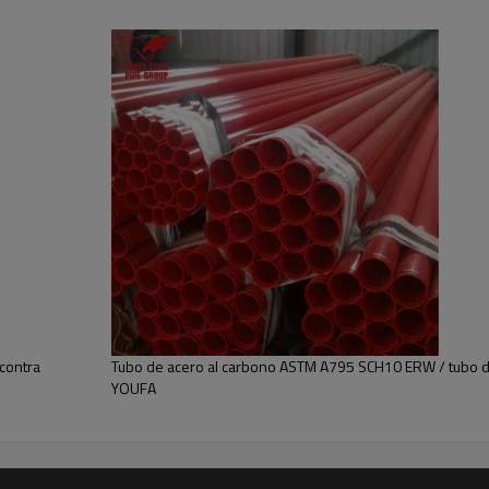
s de un edificio. Los tubos de acero se fabrican de acuerdo con no
aplicaciones de protección contra incendios.
carbono ERW
ial de construcción, tuberías de acero para rociadores contra
ertificate
A53, GB/T3091, etc
 contra
Tubo de acero al carbono ASTM A795 SCH10 ERW / tubo 
YOUFA
do para evitar la oxidación
casquillos/acoplamiento y tapa de plástico o ranurado con tapas