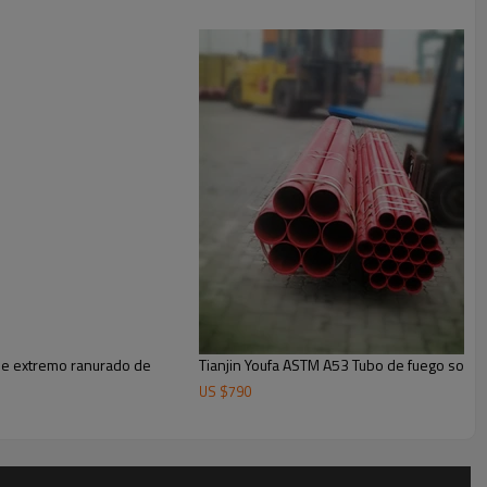
rmas y reglamentos específicos, como ASTM A795 y ASTM A53,
de extremo ranurado de
Tianjin Youfa ASTM A53 Tubo de fuego soldad
US $
790