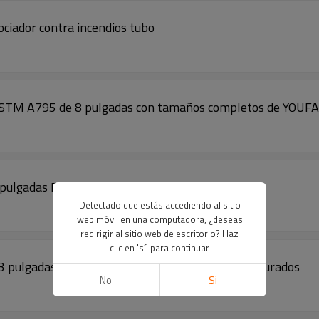
ciador contra incendios tubo
0 ASTM A795 de 8 pulgadas con tamaños completos de YOUFA
.5 pulgadas Precio ASTM A795 Sch5 de YOUFA
Detectado que estás accediendo al sitio
web móvil en una computadora, ¿deseas
redirigir al sitio web de escritorio? Haz
clic en 'sí' para continuar
 3 pulgadas Precio 1/2 "-8" Sch5 con extremos ranurados
No
Si