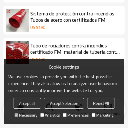
Sistema de protección contra incendios
Tubos de acero con certificados FM
US $
790
Tubo de rociadores contra incendios
certificado FM, material de tubería contra
incendios
US $
790
Cookie settings
We use cookies to provide you with the best possible
experience. They also allow us to analyze user behavior in
order to constantly improve the website for you.
Accept all
Accept Selection
Reject All
Inicio
búsqueda
categoría
Enviar consulta
Necessary
Analytics
Preferences
Marketing