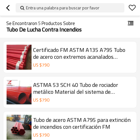
Entra una palabra para buscar por favor
Se Encontraron
5
Productos Sobre
Tubo De Lucha Contra Incendios
Certificado FM ASTM A135 A795 Tubo
de acero con extremos acanalados
galvanizados negro rojo
US $
790
ASTMA 53 SCH 40 Tubo de rociador
metálico Material del sistema de
protección contra incendios
US $
790
Tubo de acero ASTM A795 para extinción
de incendios con certificación FM
US $
790