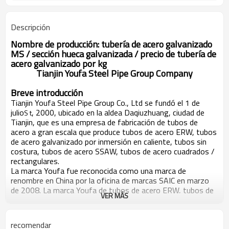
Descripción
Nombre de producción: tubería de acero galvanizado
MS / sección hueca galvanizada / precio de tubería de
acero galvanizado por kg
Tianjin Youfa Steel Pipe Group Company
Breve introducción
Tianjin Youfa Steel Pipe Group Co., Ltd se fundó el 1 de
julio
, 2000, ubicado en la aldea Daqiuzhuang, ciudad de
S t
Tianjin, que es una empresa de fabricación de tubos de
acero a gran escala que produce tubos de acero ERW, tubos
de acero galvanizado por inmersión en caliente, tubos sin
costura, tubos de acero SSAW, tubos de acero cuadrados /
rectangulares.
La marca Youfa fue reconocida como una marca de
renombre en China por la oficina de marcas SAIC en marzo
de 2008. La marca Youfa de tubos de acero ERW, tubos de
VER MÁS
acero galvanizado en caliente y tubos de acero SSAW, ha
sido galardonada por Tianjin como "producto de marca
famosa de Tianjin". gobierno por muchos años
recomendar