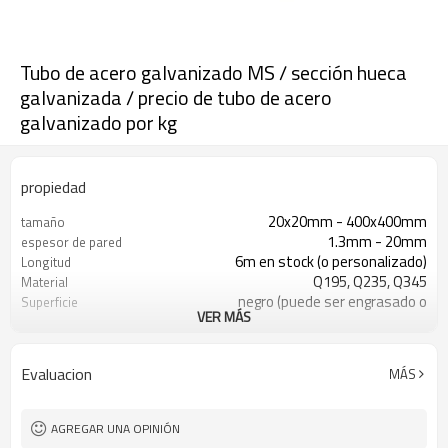
Tubo de acero galvanizado MS / sección hueca
galvanizada / precio de tubo de acero
galvanizado por kg
propiedad
20x20mm - 400x400mm
tamaño
1.3mm - 20mm
espesor de pared
6m en stock (o personalizado)
Longitud
Q195, Q235, Q345
Material
negro (puede ser engrasado o
Superficie
VER MÁS
pintado)
en paquetes con paquete de pvc de
Paquete
exportación
Evaluacion
MÁS
ASTM A53 Gr. A B C
Estándar
construcción, material de
Solicitud
construcción
AGREGAR UNA OPINIÓN