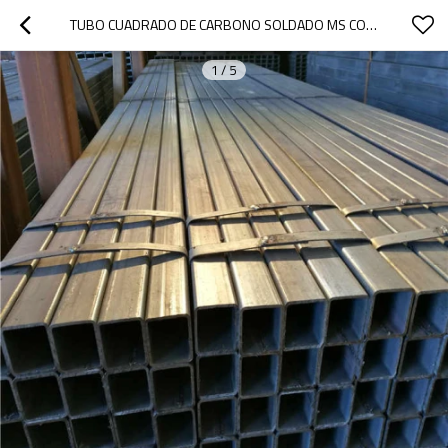
TUBO CUADRADO DE CARBONO SOLDADO MS CON TABLA DE PESOS DE YOUFA
1
/
5