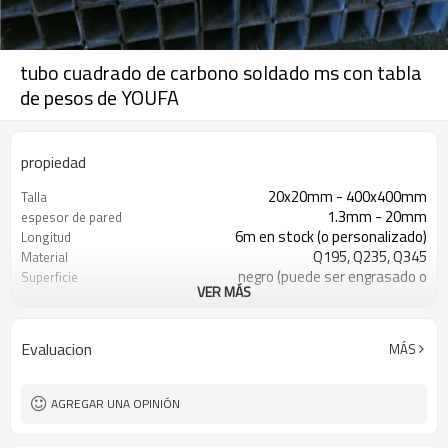
tubo cuadrado de carbono soldado ms con tabla
de pesos de YOUFA
propiedad
20x20mm - 400x400mm
Talla
1.3mm - 20mm
espesor de pared
6m en stock (o personalizado)
Longitud
Q195, Q235, Q345
Material
negro (puede ser engrasado o
Superficie
VER MÁS
pintado)
en paquetes con paquete de pvc de
Paquete
exportación
Evaluacion
MÁS
ASTM A53 Gr. A B C
Estándar
10
Líneas de producción
800,000 toneladas por año
Capacidad de producción
AGREGAR UNA OPINIÓN
construcción, material de
Solicitud
construcción