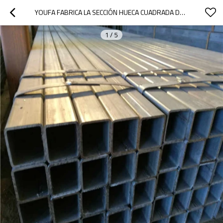
YOUFA FABRICA LA SECCIÓN HUECA CUADRADA DEL PRECIO MÁS BAJO MALASIA
1
/
5