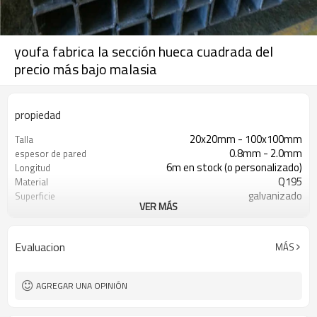
youfa fabrica la sección hueca cuadrada del
precio más bajo malasia
propiedad
20x20mm - 100x100mm
Talla
0.8mm - 2.0mm
espesor de pared
6m en stock (o personalizado)
Longitud
Q195
Material
galvanizado
Superficie
VER MÁS
en paquetes con paquete de pvc de
Paquete
exportación
Evaluacion
MÁS
AGREGAR UNA OPINIÓN