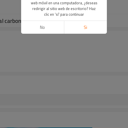
web móvil en una computadora, ¿deseas
redirigir al sitio web de escritorio? Haz
clic en 'sí' para continuar
al carbono negro 6 metros
No
Si