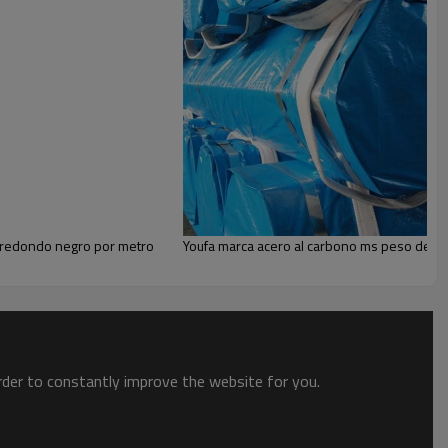
o
son
ampliamente utilizado en
Estructura de
isitos (OEM y ODM)!
Precio de fábrica
obtendrá de YouFa.
más de 100 países,
Las tuberías pueden
de negro o aceitado
(tratamiento de superficies).
 redondo negro por metro
Youfa marca acero al carbono ms peso de la
order to constantly improve the website for you.