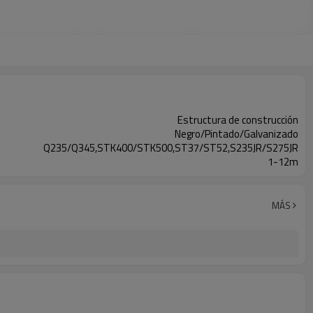
Estructura de construcción
Negro/Pintado/Galvanizado
Q235/Q345,STK400/STK500,ST37/ST52,S235JR/S275JR
1-12m
MÁS