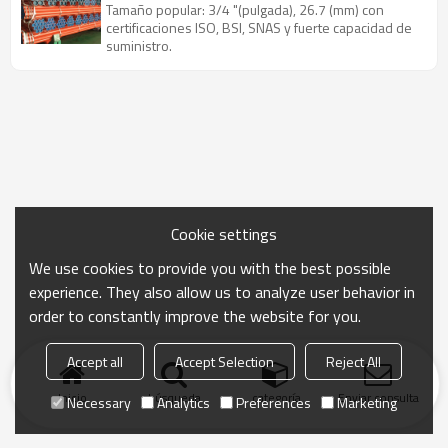
carbono erw
Tamaño popular: 3/4 "(pulgada), 26.7 (mm) con
certificaciones ISO, BSI, SNAS y fuerte capacidad de
suministro.
Cookie settings
We use cookies to provide you with the best possible
experience. They also allow us to analyze user behavior in
order to constantly improve the website for you.
Accept all
Accept Selection
Reject All
Inicio
búsqueda
categoría
Enviar consulta
Necessary
Analytics
Preferences
Marketing