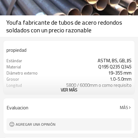
Youfa fabricante de tubos de acero redondos
soldados con un precio razonable
propiedad
ASTM, BS, GB, JIS
Estándar
Q195 Q235 Q345
Material
19-355 mm
Diámetro externo
1.0-5.0mm
Grosor
5800 / 6000mm o como requisito
Longitud
VER MÁS
Negro, engrasado, pintado,
Tratamiento de superficies
galvanizado
liso, acanalado, biselado, roscado
Extremos de la tubería
Evaluacion
MÁS
10000 toneladas / mes
Capacidad de producción
Utilizado para tubería fuild, tubería
Aplicaciones
estructural
AGREGAR UNA OPINIÓN
ISO, BSI, BV, SGS
Certificado