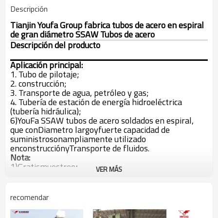
Descripción
Tianjin Youfa Group fabrica tubos de acero en espiral
de gran diámetro SSAW Tubos de acero
Descripción del producto
Aplicación principal:
1. Tubo de pilotaje;
2. construcción;
3. Transporte de agua, petróleo y gas;
4. Tubería de estación de energía hidroeléctrica
(tubería hidráulica);
6)
YouFa SSAW tubos de acero soldados en espiral,
que con
Diametro largo
y
fuerte capacidad de
suministro
son
ampliamente utilizado
en
construcción
y
Transporte de fluidos.
Nota:
1)
Gratis
muestreo
;
VER MÁS
2)
Diametro largo;
3)
API 5L, ISO
certificado;
4)
100%
después de las ventas
seguro de calidad.
recomendar
5)
Todas las demás especificaciones
de
Tuberías de
acero soldadas en espiral SSAW
están disponibles
De