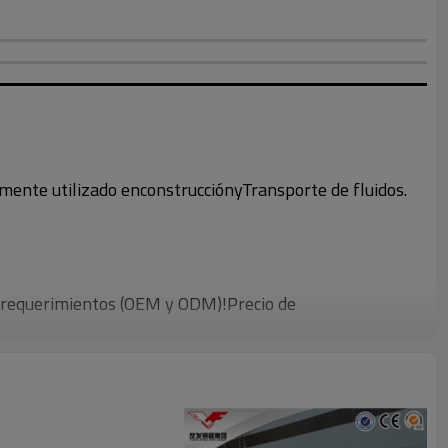
mente utilizado en
construcción
y
Transporte de fluidos.
 requerimientos (OEM y ODM)!
Precio de
 más de 100 países,
Las tuberías pueden
ento de superficie con recubrimiento galvanizado o