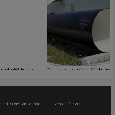
, EN39, BS1387,
O 65
1074,
 etc.
 ~ 260g / m2;
spiral SSAW de China
YOUFA Api 5L Grado X42 ERW / Tubo de acer
oxidación;
recubrimiento 3PE
 con acoplamiento, un extremo con tapa de plástico
order to constantly improve the website for you.
tándar del molino
elto, pieza por pieza.
exagonales en condiciones de navegar embalados por tiras de acero.