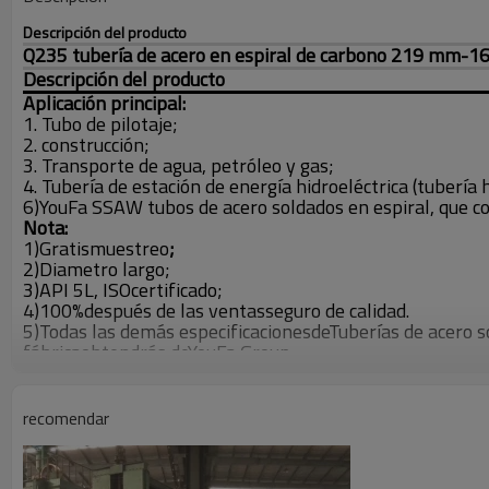
Descripción del producto
Q235 tubería de acero en espiral de carbono 219 mm-
Descripción del producto
Aplicación principal:
1. Tubo de pilotaje;
2. construcción;
3. Transporte de agua, petróleo y gas;
4. Tubería de estación de energía hidroeléctrica (tubería h
6)
YouFa SSAW tubos de acero soldados en espiral, que c
Nota:
1)
Gratis
muestreo
;
2)
Diametro largo;
3)
API 5L, ISO
certificado;
4)
100%
después de las ventas
seguro de calidad.
5)
Todas las demás especificaciones
de
Tuberías de acero 
fábrica
obtendrás de
YouFa Group
.
presentacion de producto
Presentacion de producto
YouFa tiene
20 años de experiencia del fabricante
,
Propor
recomendar
ser
Personalizado
de acuerdo a requerimiento del cliente
pintado en negro (3PE, FBE, 3PP).
Diámetro externo