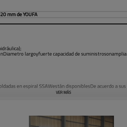
1620 mm de YOUFA
idráulica);
on
Diametro largo
y
fuerte capacidad de suministro
son
amplia
soldadas en espiral SSAW
están disponibles
De acuerdo a sus
VER MÁS
cionando productos de alta calidad que han sido
exportado a
en el diámetro exterior y el grosor de la pared con tratami
406-1524mm