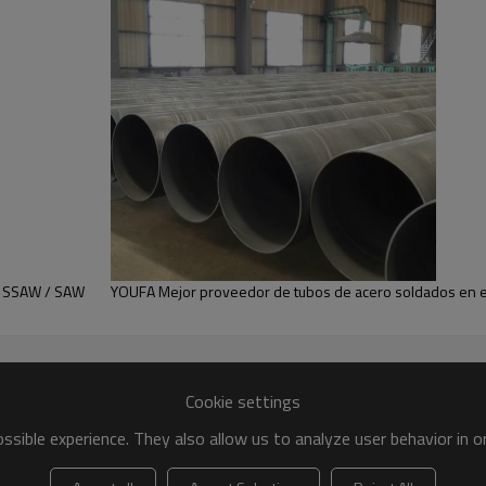
8-30mm
3-17M según el requisito del cliente
API 5L, EN10255, EN10219, EN10210
ASTM A53, ASTM A500, ASTM A36,
IS
JIS G3444, DIN 3444, ANSI C80.1, AS 
GB / T 3091
Gr.A, Gr.B, Gr.C,
S235, S275, S355,
A36, SS400,
Q195, Q235, Q345
API 5L, ISO 9001: 2008, SGS, BV, CCIC,
Galvanizado en caliente con zinc 220
 / SSAW / SAW
YOUFA Mejor proveedor de tubos de acero soldados en e
Pintado con laca negra / barniz;
Aceite en la superficie para evitar la 
Tubo desnudo sin pintura:
Pintura epoxi / recubrimiento FBE / 
Extremo liso / extremo biselado;
Cookie settings
Roscado en dos extremos, un extremo
sible experience. They also allow us to analyze user behavior in 
Según el requisito del cliente o el es
OD no inferior a 273 mm: embalaje su
OD inferior a 273 mm: en paquetes h