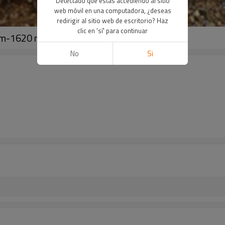
Detectado que estás accediendo al sitio
web móvil en una computadora, ¿deseas
redirigir al sitio web de escritorio? Haz
clic en 'sí' para continuar
9 mm-1620 mm de YOUFA
No
Si