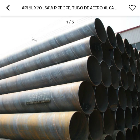
API 5L X70 LSAW PIPE 3PE, TUBO DE ACERO AL CARBONO LSAW DE GRAN DIÁMETRO
1
/
5