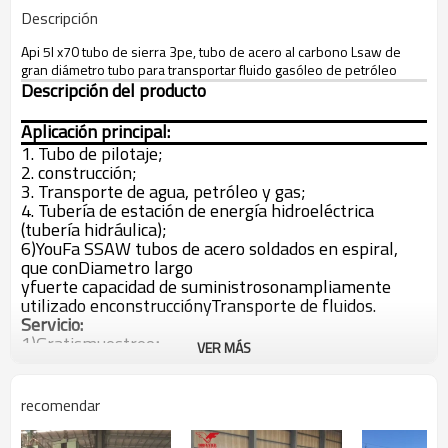
Descripción
Api 5l x70 tubo de sierra 3pe, tubo de acero al carbono Lsaw de
gran diámetro tubo para transportar fluido gasóleo de petróleo
Descripción del producto
Aplicación principal:
1. Tubo de pilotaje;
2. construcción;
3. Transporte de agua, petróleo y gas;
4. Tubería de estación de energía hidroeléctrica
(tubería hidráulica);
6)
YouFa SSAW tubos de acero soldados en espiral,
que con
Diametro largo
y
fuerte capacidad de suministro
son
ampliamente
utilizado en
construcción
y
Transporte de fluidos.
Servicio:
1)
Gratis
muestreo
;
VER MÁS
2)
Diametro largo;
3)
API 5L, ISO
certificado;
4)
100%
después de las ventas
seguro de calidad.
recomendar
5)
Todas las demás especificaciones
de
Tuberías de
acero soldadas en espiral SSAW
están disponibles