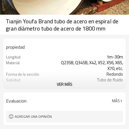
Tianjin Youfa Brand tubo de acero en espiral de
gran diámetro tubo de acero de 1800 mm
propiedad
1m-30m
Longitud
Q235B, Q345B, X42, X52, X56, X65,
Material
X70, etc.
Redondo
Forma de la sección
Tubo de fluido
Solicitud
VER MÁS
SIERRA
Técnica
Tubería API
Tubo especial
Evaluacion
MÁS
AGREGAR UNA OPINIÓN