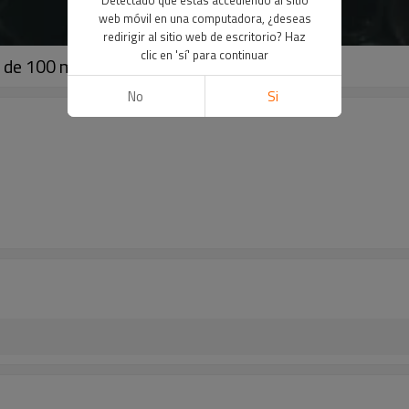
web móvil en una computadora, ¿deseas
redirigir al sitio web de escritorio? Haz
clic en 'sí' para continuar
rw de 100 mm de diámetro
No
Si