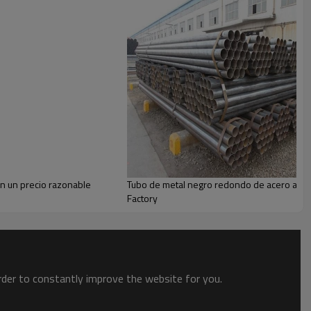
son
ampliamente utilizado en
Estructura de
 requerimientos (OEM y ODM)!
Precio de fábrica
Obtendrá
n un precio razonable
Tubo de metal negro redondo de acero al car
 más de 100 países,
Las tuberías pueden
Factory
eitado
(tratamiento de superficies).
order to constantly improve the website for you.