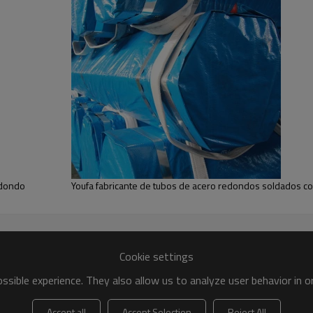
 100 mm de diámetro
ucción
 cual
De la máxima calidad
y
fuerte capacidad de suministro
alidad,
Apoyo
cualquier forma de pago
;
ero al carbono soldados
están disponibles
De acuerdo a sus
fuerte capacidad de suministro
.
edondo
Youfa fabricante de tubos de acero redondos soldados co
cionando productos de alta calidad que han sido
exportado a
metro exterior y espesor de pared con
pintado de negro o ac
arbono negro ERW tubería de acero
Cookie settings
sible experience. They also allow us to analyze user behavior in 
Accept all
Accept Selection
Reject All