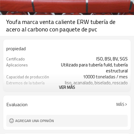
Youfa marca venta caliente ERW tubería de
acero al carbono con paquete de pvc
propiedad
ISO, BSI, BV, SGS
Certificado
Utilizado para tubería fuild, tubería
Aplicaciones
estructural
10000 toneladas / mes
Capacidad de producción
liso, acanalado, biselado, roscado
Extremos de la tubería
VER MÁS
Negro, engrasado, pintado,
Tratamiento de superficies
galvanizado
5800 / 6000mm o como requisito
Longitud
Evaluacion
MÁS
1.0-5.0mm
Grosor
19-355 mm
Diámetro externo
Q195 Q235 Q345
Material
AGREGAR UNA OPINIÓN
ASTM, BS, GB, JIS
Estándar