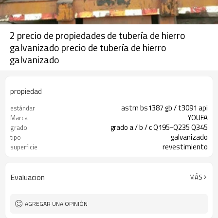
2 precio de propiedades de tubería de hierro
galvanizado precio de tubería de hierro
galvanizado
propiedad
astm bs1387 gb / t3091 api
estándar
YOUFA
Marca
grado a / b / c Q195-Q235 Q345
grado
galvanizado
tipo
revestimiento
superficie
Evaluacion
MÁS
AGREGAR UNA OPINIÓN