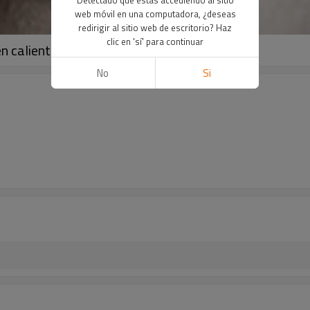
web móvil en una computadora, ¿deseas
redirigir al sitio web de escritorio? Haz
clic en 'sí' para continuar
n caliente de YOUFA
No
Si