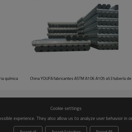
ria química
China YOUFA fabricantes ASTM A106 A105 a53 tubería de
Cookie settings
sible experience. They also allow us to analyze user behavior in 
Accept all
Accept Selection
Reject All