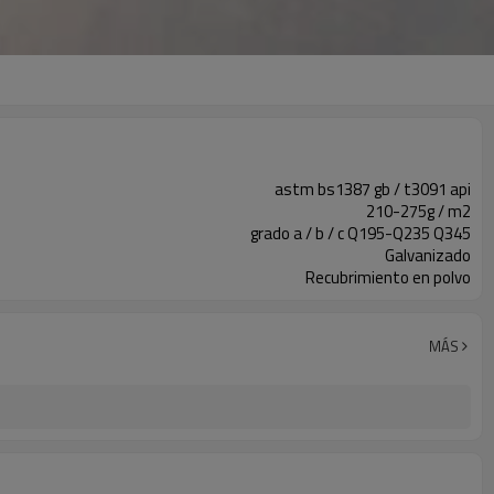
astm bs1387 gb / t3091 api
210-275g / m2
grado a / b / c Q195-Q235 Q345
Galvanizado
Recubrimiento en polvo
MÁS