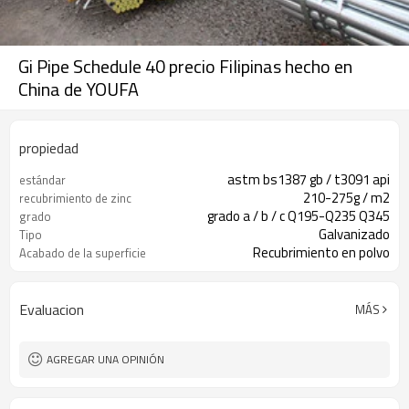
Gi Pipe Schedule 40 precio Filipinas hecho en
China de YOUFA
propiedad
astm bs1387 gb / t3091 api
estándar
210-275g / m2
recubrimiento de zinc
grado a / b / c Q195-Q235 Q345
grado
Galvanizado
Tipo
Recubrimiento en polvo
Acabado de la superficie
Evaluacion
MÁS
AGREGAR UNA OPINIÓN