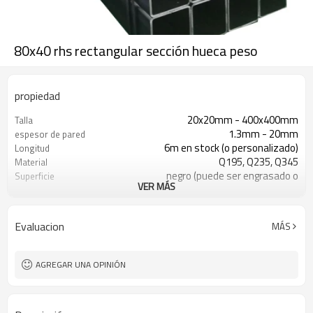
80x40 rhs rectangular sección hueca peso
propiedad
20x20mm - 400x400mm
Talla
1.3mm - 20mm
espesor de pared
6m en stock (o personalizado)
Longitud
Q195, Q235, Q345
Material
negro (puede ser engrasado o
Superficie
VER MÁS
pintado)
en paquetes con paquete de
Paquete
exportación de pvc
Evaluacion
MÁS
ASTM A53 Gr. A B C
Estándar
construcción, material de
Solicitud
construcción
AGREGAR UNA OPINIÓN