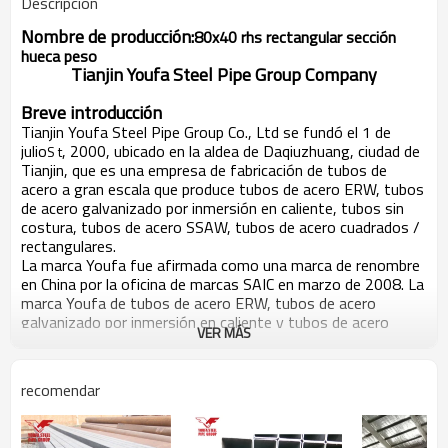
Descripción
Nombre de producción:
80x40 rhs rectangular sección
hueca peso
Tianjin Youfa Steel Pipe Group Company
Breve introducción
Tianjin Youfa Steel Pipe Group Co., Ltd se fundó el 1 de
julio
, 2000, ubicado en la aldea de Daqiuzhuang, ciudad de
S t
Tianjin, que es una empresa de fabricación de tubos de
acero a gran escala que produce tubos de acero ERW, tubos
de acero galvanizado por inmersión en caliente, tubos sin
costura, tubos de acero SSAW, tubos de acero cuadrados /
rectangulares.
La marca Youfa fue afirmada como una marca de renombre
en China por la oficina de marcas SAIC en marzo de 2008. La
marca Youfa de tubos de acero ERW, tubos de acero
galvanizado por inmersión en caliente y tubos de acero
VER MÁS
SSAW ha sido galardonada por Tianjin como "producto de
marca famosa de Tianjin". gobierno por muchos años
consecutivos. En seis años consecutivos, Youfa Group ha
recomendar
sido calificado como las 500 mejores empresas de China en
la misma industria, y como las 500 principales fábricas de
China. En 2012, Youfa Group ocupó el puesto No.375 en las