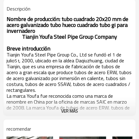
Descripción
Nombre de producción: tubo cuadrado 20x20 mm de
acero galvanizado tubo hueco cuadrado tubo gi para
invernadero
Tianjin Youfa Steel Pipe Group Company
Breve introducción
Tianjin Youfa Steel Pipe Group Co., Ltd se fundó el 1 de
julio
, 2000, ubicado en la aldea Daqiuzhuang, ciudad de
S t
Tianjin, que es una empresa de fabricación de tubos de
acero a gran escala que produce tubos de acero ERW, tubos
de acero galvanizado por inmersión en caliente, tubos sin
costura, tubos de acero SSAW, tubos de acero cuadrados /
rectangulares.
La marca Youfa fue reconocida como una marca de
renombre en China por la oficina de marcas SAIC en marzo
de 2008. La marca Youfa de tubos de acero ERW, tubos de
VER MÁS
acero galvanizado en caliente y tubos de acero SSAW, ha
sido galardonada por Tianjin como "producto de marca
famosa de Tianjin". gobierno por muchos años
recomendar
consecutivos. En seis años consecutivos, Youfa Group ha
sido calificado como las 500 principales empresas de China