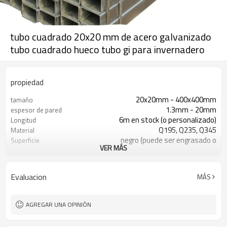
tubo cuadrado 20x20 mm de acero galvanizado
tubo cuadrado hueco tubo gi para invernadero
propiedad
20x20mm - 400x400mm
tamaño
1.3mm - 20mm
espesor de pared
6m en stock (o personalizado)
Longitud
Q195, Q235, Q345
Material
negro (puede ser engrasado o
Superficie
VER MÁS
pintado)
en paquetes con paquete de pvc de
Paquete
exportación
Evaluacion
MÁS
ASTM A53 Gr. A B C
Estándar
construcción, material de
Solicitud
construcción
AGREGAR UNA OPINIÓN