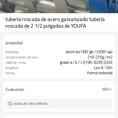
tubería roscada de acero galvanizado tubería
roscada de 2 1/2 pulgadas de YOUFA
propiedad
astm bs1387 gb / t3091 api
estándar
210-275g / m2
recubrimiento de zinc
grado a / b / c Q195-Q235 Q345
calificar; nota
Los 6-12m
longitud
forma redonda
forma
Evaluacion
MÁS
AGREGAR UNA OPINIÓN