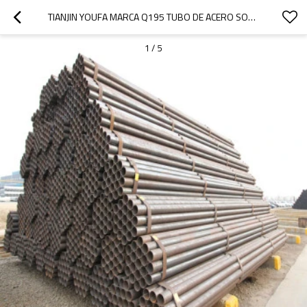
TIANJIN YOUFA MARCA Q195 TUBO DE ACERO SOLDADO DE ALTA FRECUENCIA ERW
1
/
5