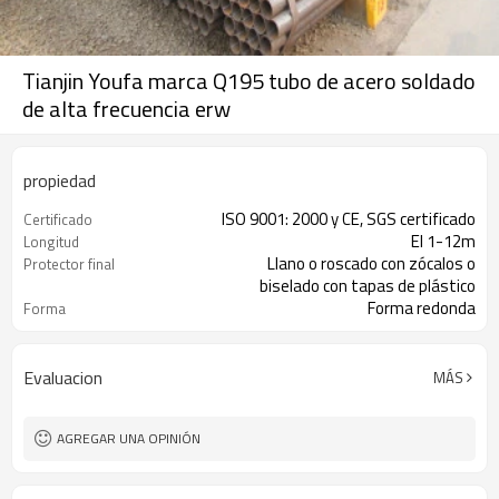
Tianjin Youfa marca Q195 tubo de acero soldado
de alta frecuencia erw
propiedad
ISO 9001: 2000 y CE, SGS certificado
Certificado
El 1-12m
Longitud
Llano o roscado con zócalos o
Protector final
biselado con tapas de plástico
Forma redonda
Forma
ERW
Tipo
Evaluacion
MÁS
AGREGAR UNA OPINIÓN