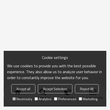
Cookie settings
We use cookies to provide you with the best possible
experience. They also allow us to analyze user behavior in
order to constantly improve the website for you.
Accept all
Accept Selection
Reject All
Inicio
búsqueda
categoría
Enviar consulta
Necessary
Analytics
Preferences
Marketing