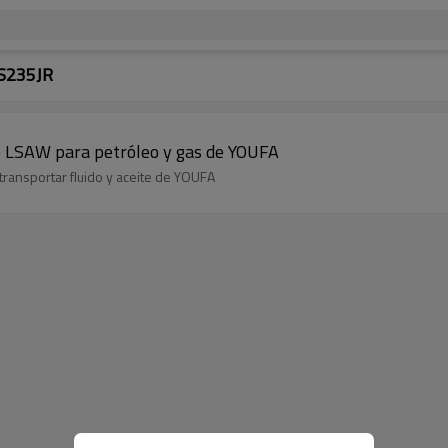
 S235JR
o LSAW para petróleo y gas de YOUFA
ransportar fluido y aceite de YOUFA