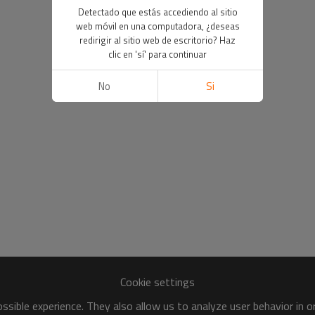
Detectado que estás accediendo al sitio
web móvil en una computadora, ¿deseas
redirigir al sitio web de escritorio? Haz
clic en 'sí' para continuar
No
Si
Cookie settings
sible experience. They also allow us to analyze user behavior in 