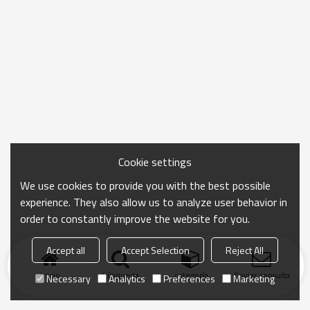
Cookie settings
We use cookies to provide you with the best possible
experience. They also allow us to analyze user behavior in
order to constantly improve the website for you.
Accept all
Accept Selection
Reject All
Inicio
búsqueda
categoría
Enviar consulta
Necessary
Analytics
Preferences
Marketing