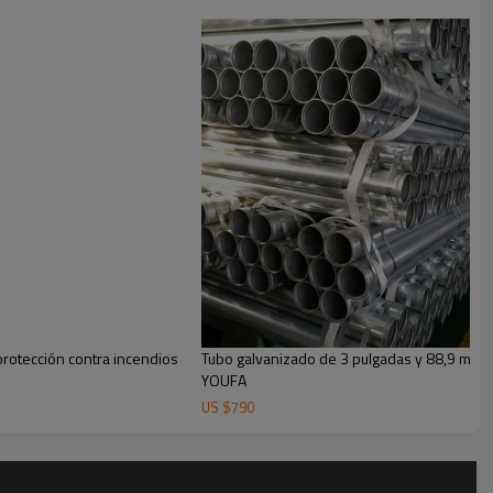
rotección contra incendios
Tubo galvanizado de 3 pulgadas y 88,9 mm 
YOUFA
US $
790