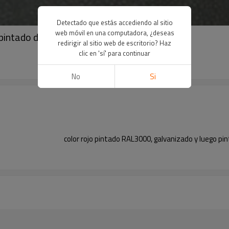
Detectado que estás accediendo al sitio
web móvil en una computadora, ¿deseas
pintado de rojo
redirigir al sitio web de escritorio? Haz
clic en 'sí' para continuar
No
Si
color rojo pintado RAL3000, galvanizado y luego pint