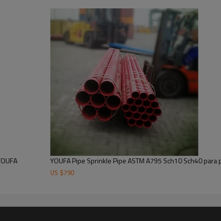
 YOUFA
YOUFA Pipe Sprinkle Pipe ASTM A795 Sch10 Sch40 para p
US $
790