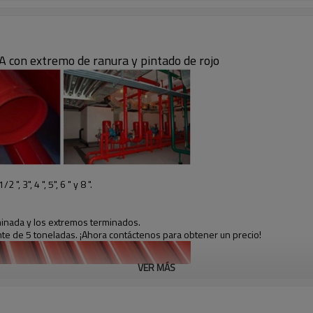
A con extremo de ranura y pintado de rojo
", 3", 4 ", 5", 6 " y 8 ".
erminada y los extremos terminados.
nte de 5 toneladas. ¡Ahora contáctenos para obtener un precio!
VER MÁS