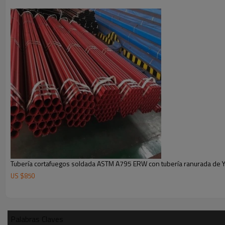
Tubería cortafuegos soldada ASTM A795 ERW con tubería ranurada de
US $
850
Palabras Claves