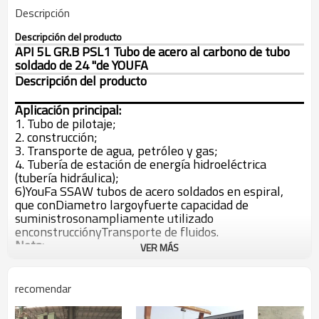
Descripción
Descripción del producto
API 5L GR.B PSL1 Tubo de acero al carbono de tubo
soldado de 24 "de YOUFA
Descripción del producto
Aplicación principal:
1. Tubo de pilotaje;
2. construcción;
3. Transporte de agua, petróleo y gas;
4. Tubería de estación de energía hidroeléctrica
(tubería hidráulica);
6)
YouFa SSAW tubos de acero soldados en espiral,
que con
Diametro largo
y
fuerte capacidad de
suministro
son
ampliamente utilizado
en
construcción
y
Transporte de fluidos.
Nota:
VER MÁS
1)
Gratis
muestreo
;
2)
Diametro largo;
3)
API 5L, ISO
certificado;
recomendar
4)
100%
después de las ventas
seguro de calidad.
5)
Todas las demás especificaciones
de
Tuberías de