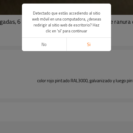
Detectado que estás accediendo al sitio
web móvil en una computadora, ¿deseas
ulgadas, 6 pulgadas, 8 pulgadas con extremo de ranur
redirigir al sitio web de escritorio? Haz
clic en 'sí' para continuar
No
Si
color rojo pintado RAL3000, galvanizado y luego pint