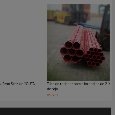
"114.3mm Sch5 de YOUFA
Tubo de rociador contra incendios de 2 "y 
de rojo
US $
790