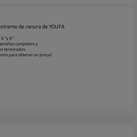
 extremo de ranura de YOUFA
 6 "y 8 ".
 tamaños completos y
mos terminados
enos para obtener un precio!