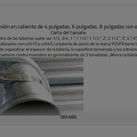
sión en caliente de 4 pulgadas, 6 pulgadas, 8 pulgadas con
Carta del tamaño
ro de las tuberías suele ser 1/2, 3/4, 1 ", 1 1/4", 1 1/2 ", 2", 2 1/2 ", 3", 4 ", 5",
tilizados son sch10 y sch40. La tubería de acero de la marca YOUFA tiene
ede especificar el espesor de la tubería, la superficie terminada y los extre
ociadores contra incendios es generalmente de 5 toneladas. ¡Ahora contáct
VER MÁS