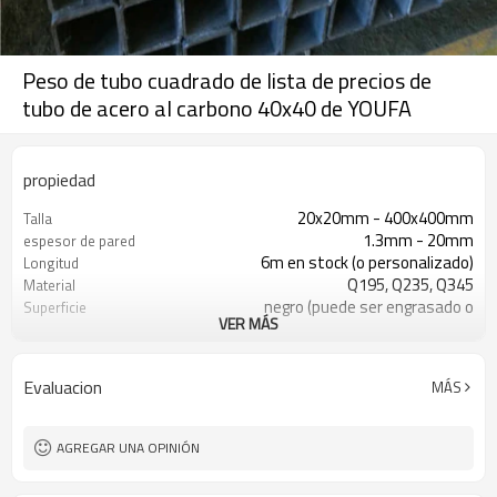
Peso de tubo cuadrado de lista de precios de
tubo de acero al carbono 40x40 de YOUFA
propiedad
20x20mm - 400x400mm
Talla
1.3mm - 20mm
espesor de pared
6m en stock (o personalizado)
Longitud
Q195, Q235, Q345
Material
negro (puede ser engrasado o
Superficie
VER MÁS
pintado)
en paquetes con paquete de pvc de
Paquete
exportación
Evaluacion
MÁS
ASTM A53 Gr. A B C
Estándar
10
Líneas de producción
800,000 toneladas por año
Capacidad de producción
AGREGAR UNA OPINIÓN
construcción, material de
Solicitud
construcción