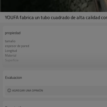
YOUFA fabrica un tubo cuadrado de alta calidad con
propiedad
tamaño
espesor de pared
Longitud
Material
Superficie
Paquete
Estándar
Líneas de producción
Evaluacion
Capacidad de producción
Solicitud
AGREGAR UNA OPINIÓN