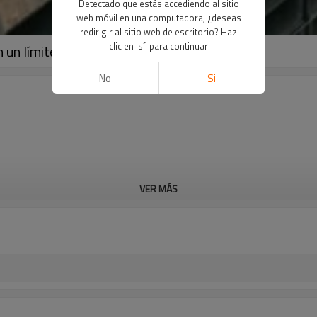
Detectado que estás accediendo al sitio
web móvil en una computadora, ¿deseas
redirigir al sitio web de escritorio? Haz
clic en 'sí' para continuar
 un límite de elasticidad de 50x50
No
Si
VER MÁS