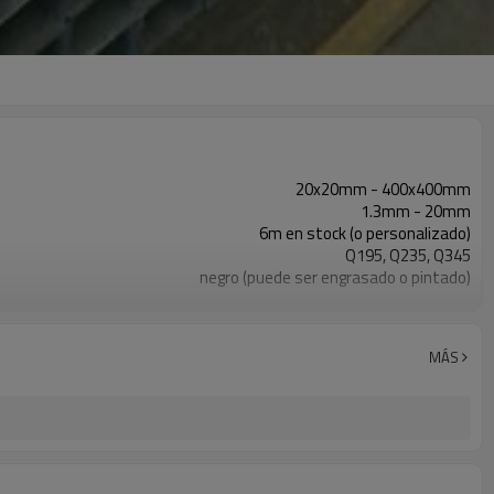
20x20mm - 400x400mm
1.3mm - 20mm
6m en stock (o personalizado)
Q195, Q235, Q345
negro (puede ser engrasado o pintado)
en paquetes con paquete de pvc de exportación
ASTM A53 Gr. A B C
10
MÁS
800,000 toneladas por año
construcción, material de construcción