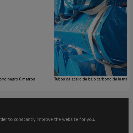
son
ampliamente utilizado en
Estructura de
 requerimientos (OEM y ODM)!
Precio de fábrica
Obtendrá
bono negro 6 metros
Tubos de acero de bajo carbono de la marc
 más de 100 países,
Las tuberías pueden
eitado
(tratamiento de superficies).
order to constantly improve the website for you.