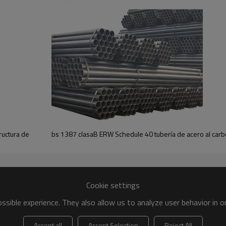
do templado Tubo de acero soldado al carbono
ucción
 cual
De la máxima calidad
y
fuerte capacidad de suministro
alidad,
Apoyo
cualquier forma de pago
;
ero al carbono soldados
están disponibles
De acuerdo a sus
fuerte capacidad de suministro
.
ructura de
bs 1387 clasaB ERW Schedule 40 tubería de acero al car
cionando productos de alta calidad que han sido
exportado a
metro exterior y espesor de pared con
pintado de negro o ac
arbono negro ERW tubería de acero
Cookie settings
sible experience. They also allow us to analyze user behavior in 
Accept all
Accept Selection
Reject All