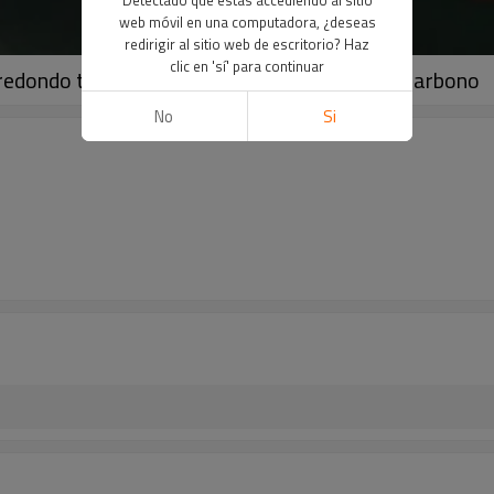
web móvil en una computadora, ¿deseas
redirigir al sitio web de escritorio? Haz
clic en 'sí' para continuar
redondo templado Tubo de acero soldado al carbono
No
Si