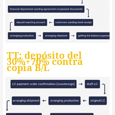
TT: depósito del
30%+70% contra
copia B/L