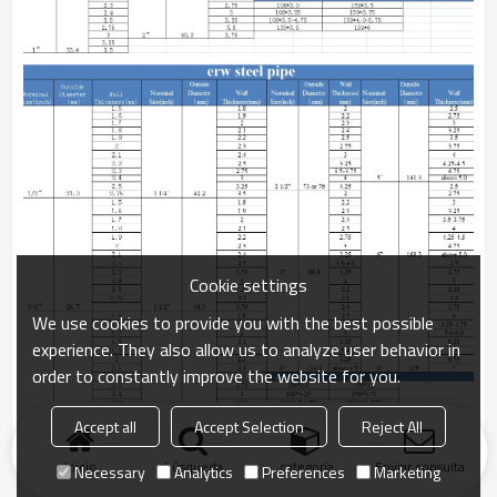
Cookie settings
We use cookies to provide you with the best possible
experience. They also allow us to analyze user behavior in
order to constantly improve the website for you.
Accept all
Accept Selection
Reject All
Inicio
búsqueda
categoría
Enviar consulta
Necessary
Analytics
Preferences
Marketing